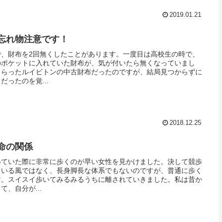
2019.01.21
忘れ物注意です！
で、財布を2回無くしたことがあります。一度目は高校生の時で、
のポケットに入れていた財布が、気が付いたら無くなっていまし
もらったルイビトンの中古財布だったのですが、結局見つからずに
だったのを覚...
2018.12.25
命の関係
いていた際に非常に歩くのが早い女性を見かけました。決して競歩
ている風ではなく、長身脚長な体系でもないのですが、普通に歩く
す。スイスイ歩いてみるみるうちに離されていきました。私は昔か
、自分が...