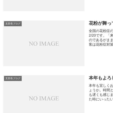
花粉が舞っ
支部長ブログ
全国の花粉症
2/20です。
のであるがま
客は花粉症対策は
本年もよろ
支部長ブログ
本年も宜しく
ょうか。時間
も遅くも感じ
た時にいったい何