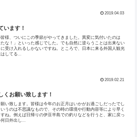
2019.04.03
ています！
の皆様、ついにこの季節がやってきました。異変に気付いたのは
「来たな！」といった感じでした。でも自然に逆らうことは出来ない
まに受け入れるしかないですね。ところで、日本に来る外国人観光
してる...
2019.02.21
しくお願い致します！
お願い致します。皆様は今年のお正月はいかがお過ごしだったでし
というのは不思議なもので、その時の環境や行動内容等により早く
ますね。例えば日帰りの伊豆半島での釣りなどを行うと、家に戻っ
日外出し...