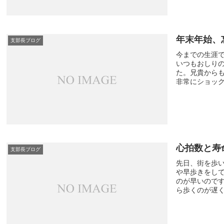
年末年始、
支部長ブログ
今までの生涯
いつもおしり
た。兄貴から
非常にショック
心拍数と寿
支部長ブログ
先日、街を歩
や早歩きをし
のが早いので
ら歩くのが遅くて