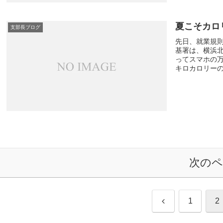
夏こそカロ
支部長ブログ
先日、就業規
基署は、横浜
ってスマホの万
キロカロリーの消
次のペ
前
1
2
へ