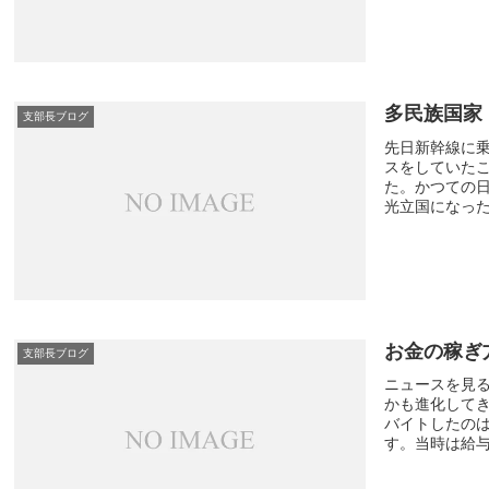
多民族国家
支部長ブログ
先日新幹線に
スをしていた
た。かつての
光立国になったん
お金の稼ぎ
支部長ブログ
ニュースを見
かも進化して
バイトしたのは
す。当時は給与日